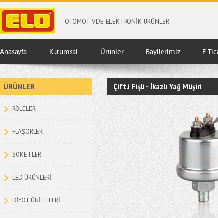
OTOMOTİVDE ELEKTRONİK ÜRÜNLER
Anasayfa
Kurumsal
Ürünler
Bayilerimiz
E-Tic
ÜRÜNLER
Çiftli Fişli - İkazlı Yağ Müşiri
RÖLELER
FLAŞÖRLER
SOKETLER
LED ÜRÜNLERİ
DİYOT ÜNİTELERİ