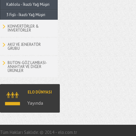
Kablolu - İkazlı Yağ Müşiri
3 Fişli - İkazlı Yağ Müşiri
KONVERTÖRLER &
İNVERTÖRLER
AKÜ VE JENERATÖR
GRUBU
BUTON-GÖZ LAMBASI-
ANAHTAR VE DİĞER
ÜRÜNLER
ELO DÜNYASI
Yayında
Tüm Hakları Saklıdır. © 2014 - elo.com.tr