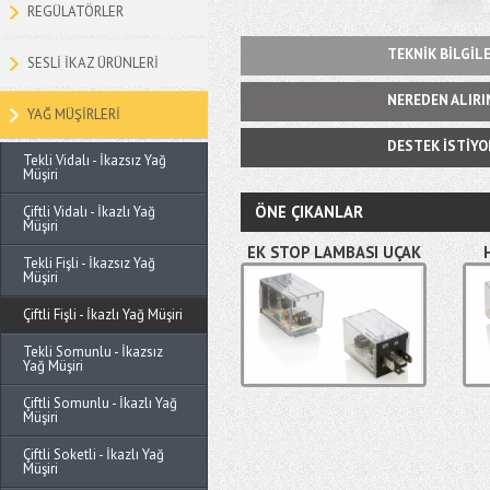
REGÜLATÖRLER
TEKNİK BİLGİL
SESLİ İKAZ ÜRÜNLERİ
NEREDEN ALIRI
YAĞ MÜŞİRLERİ
DESTEK İSTİY
Tekli Vidalı - İkazsız Yağ
Müşiri
ÖNE ÇIKANLAR
Çiftli Vidalı - İkazlı Yağ
Müşiri
EK STOP LAMBASI UÇAK
Tekli Fişli - İkazsız Yağ
MODLU LED ÇAKARI
Müşiri
RÖLESİ
Çiftli Fişli - İkazlı Yağ Müşiri
Tekli Somunlu - İkazsız
Yağ Müşiri
Çiftli Somunlu - İkazlı Yağ
Müşiri
Çiftli Soketli - İkazlı Yağ
Müşiri