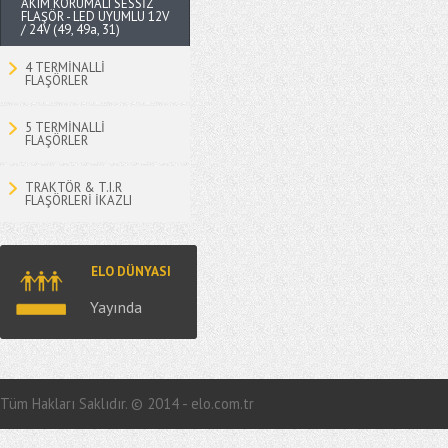
AKIM KORUMALI SESSİZ
FLAŞÖR - LED UYUMLU 12V
/ 24V (49, 49a, 31)
4 TERMİNALLİ
FLAŞÖRLER
5 TERMİNALLİ
FLAŞÖRLER
TRAKTÖR & T.I.R
FLAŞÖRLERİ İKAZLI
ELO DÜNYASI
Yayında
Tüm Hakları Saklıdır. © 2014 - elo.com.tr