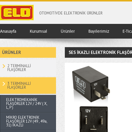
OTOMOTİVDE ELEKTRONİK ÜRÜNLER
Anasayfa
Kurumsal
Ürünler
Bayilerimiz
E-Tic
ÜRÜNLER
SES İKAZLI ELEKTRONİK FLAŞÖRLE
2 TERMİNALLİ
FLAŞÖRLER
3 TERMİNALLİ
FLAŞÖRLER
ELEKTROMEKANİK
FLAŞÖRLER 12V / 24V ( X,
L, P )
MİKRO ELEKTRONİK
FLAŞÖRLER 12V (49 , 49a,
31) İKAZLI